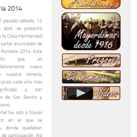
ría 2014
l pasado sábado, 12
e abril, se presentó
n
la Casa Hermandad
 cartel anunciador de
a Romería
2014. Este
cto que es
elativamente nuevo
n nuestra romería,
lcanza cada año más
ignificado y son
os de San Benito y
mismo.
rtel ha sido a través
ico en el que se
es, donde quedaban
 de participación. Así