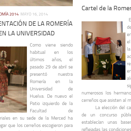
Cartel de la Rome
MÍA 2014
MAYO 16, 2014
E
ENTACIÓN DE LA ROMERÍA
d
EN LA UNIVERSIDAD
e
el
Como viene siendo
l
habitual en los
a
últimos años, el
r
pasado 29 de abril se
e
presentó nuestra
a
Romería en la
s
Universidad de
numerosos los herman
Huelva. De nuevo el
cerreños que asisten al 
Patio izquierdo de la
La elección del ca
Facultad de
de un concurso públ
riales en su sede de la Merced ha
establecían unas bas
lugar que los cerreños escogieron para
reflejadas las condiciones