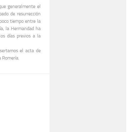
que generalmente el
bado de resurrección
 poco tiempo entre la
ía, la Hermandad ha
los días previos a la
nsertamos el acta de
la Romería.