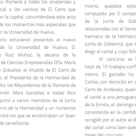
 su Romería a todos los onubenses y
mismo, quedaba esta
cial a los vecinos de El Cerro que
compuesto por 5 compon
en la capital, convirtiéndose este acto
de la Junta de Gobi
de los momentos mas especiales que
relacionadas con el tema 
en la Universidad de Huelva.
hermano de la Hermand
cto estuvieron presentes el nuevo
Junta de Gobierno), que 
de la Universidad de Huelva, D.
elegir el cartel y cuyo fal
sco Ruiz Muñoz; la decana de la
Al concurso se 
 de Ciencias Empresariales Dña. María
total de 10 trabajos con
 Grávalos, el Alcalde de El Cerro de
mismo. El ganador ha 
o, el Presidente de la Hermandad de
Cortés, con domicilio en
to, los Mayordomos de la Romería de
Cerro de Andévalo, quie
imón Mora González e Isabel Rico
el cartel a una jamuguer
 junto a varios miembros de la Junta
de la Ermita, el domingo 
erno de la Hermandad y un numeroso
consistente en la cantid
entre los que se encontraban un buen
recogido por el autor el 
e cerreños/as.
del cartel como bien que
bases del concurso.