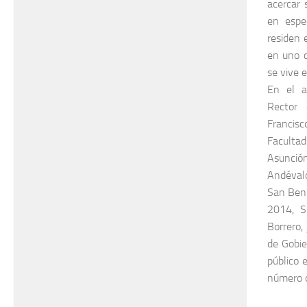
acercar
en espe
residen 
en uno 
se vive 
En el a
Rector 
Franci
Facultad
Asunción
Andéval
San Beni
2014, S
Borrero,
de Gobi
público 
número d