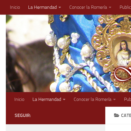
Inicio
La Hermandad
Conocer la Romería
Publi
Saltar al contenido
Inicio
La Hermandad
Conocer la Romería
Pub
SEGUIR:
CAT