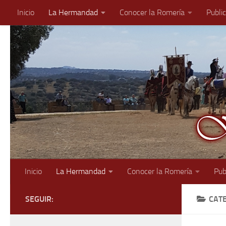
Inicio
La Hermandad
Conocer la Romería
Publi
Saltar al contenido
Inicio
La Hermandad
Conocer la Romería
Pub
SEGUIR:
CAT