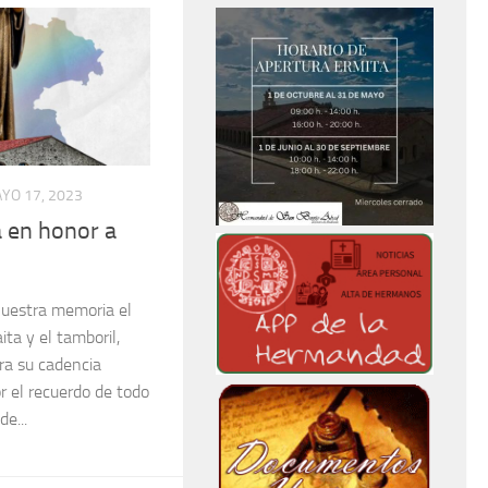
YO 17, 2023
 en honor a
uestra memoria el
ita y el tamboril,
ra su cadencia
r el recuerdo de todo
de...