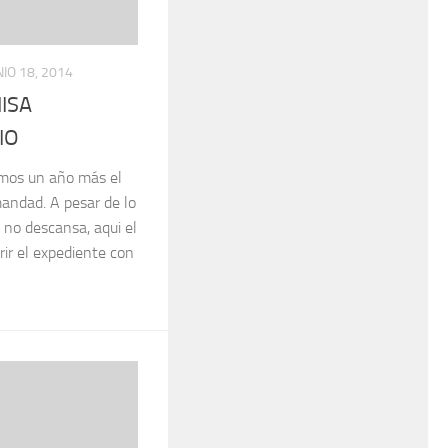
NIO 18, 2014
ISA
IO
mos un año más el
mandad. A pesar de lo
 no descansa, aqui el
brir el expediente con