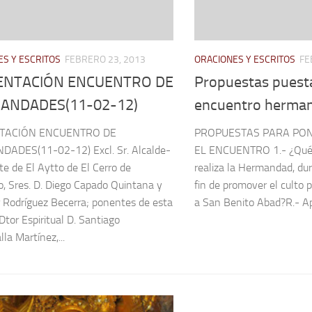
S Y ESCRITOS
FEBRERO 23, 2013
ORACIONES Y ESCRITOS
FE
ENTACIÓN ENCUENTRO DE
Propuestas puest
ANDADES(11-02-12)
encuentro herma
TACIÓN ENCUENTRO DE
PROPUESTAS PARA PO
ADES(11-02-12) Excl. Sr. Alcalde-
EL ENCUENTRO 1.- ¿Qué 
te de El Aytto de El Cerro de
realiza la Hermandad, dur
, Sres. D. Diego Capado Quintana y
fin de promover el culto p
 Rodríguez Becerra; ponentes de esta
a San Benito Abad?R.- Apa
Dtor Espiritual D. Santiago
la Martínez,...