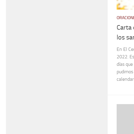
ORACIONE
Carta 
los sa
En El Ce
2022. Es
días que 
pudimos 
calendari