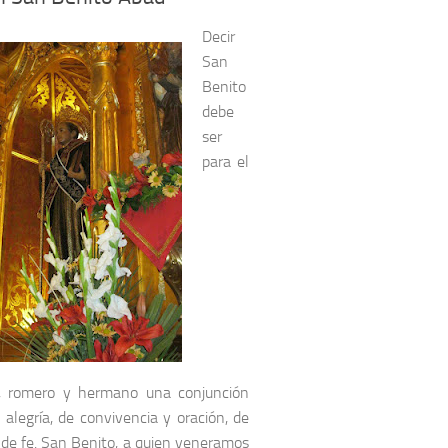
Decir
San
Benito
debe
ser
para el
no, romero y hermano una conjunción
 alegría, de convivencia y oración, de
y de fe. San Benito, a quien veneramos