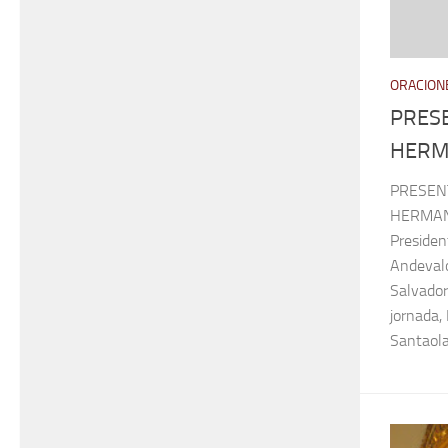
ORACIONE
PRES
HERM
PRESEN
HERMAND
Presiden
Andevalo
Salvador
jornada, 
Santaolal