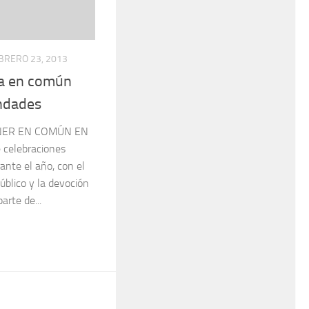
BRERO 23, 2013
a en común
ndades
NER EN COMÚN EN
celebraciones
ante el año, con el
úblico y la devoción
rte de...