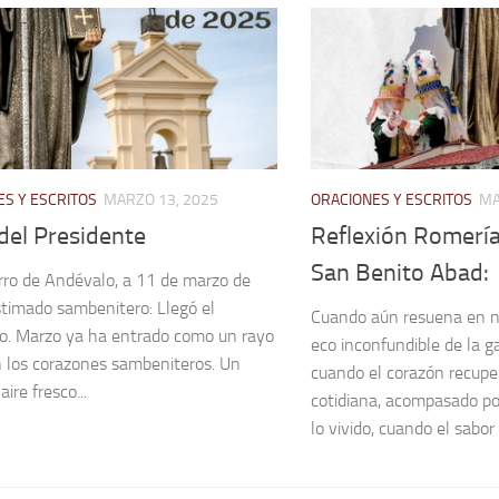
S Y ESCRITOS
MARZO 13, 2025
ORACIONES Y ESCRITOS
MA
del Presidente
Reflexión Romería
San Benito Abad:
rro de Andévalo, a 11 de marzo de
timado sambenitero: Llegó el
Cuando aún resuena en n
. Marzo ya ha entrado como un rayo
eco inconfundible de la ga
n los corazones sambeniteros. Un
cuando el corazón recupe
aire fresco...
cotidiana, acompasado po
lo vivido, cuando el sabor 