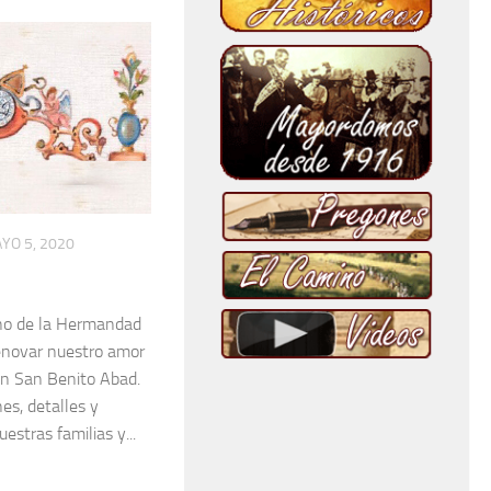
YO 5, 2020
rno de la Hermandad
enovar nuestro amor
ón San Benito Abad.
es, detalles y
estras familias y...