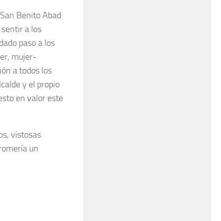
e San Benito Abad
sentir a los
dado paso a los
jer, mujer-
ión a todos los
calde y el propio
esto en valor este
s, vistosas
 romería un