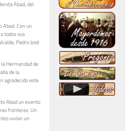
Benita Abad, del
to Abad. Con un
 a todos sus
alcalde, Pedro José
y la Hermandad de
lla de la
n agradecido este
nito Abad un evento
tras fronteras. Un
ntes vivían un