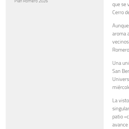
Plan Romero 2026
que se 
Cerro d
Aunque 
aroma a 
vecinos 
Romero
Una uni
San Ben
Univers
miércol
La vist
singula
patio «
avance 