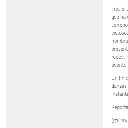
Tras el
que ha 
cerreño
vistosos
hombre)
presente
rector,
evento 
Un fin 
danzas,
instant
Reporta
{galler