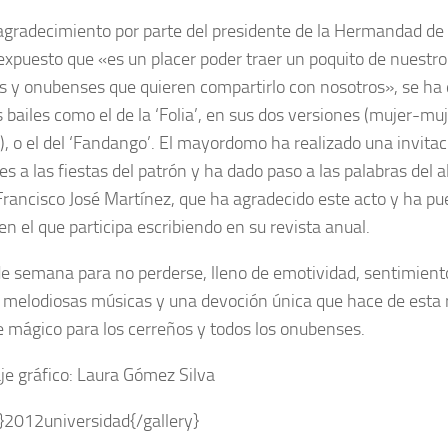
 agradecimiento por parte del presidente de la Hermandad d
expuesto que «es un placer poder traer un poquito de nuestro 
s y onubenses que quieren compartirlo con nosotros», se ha 
 bailes como el de la ‘Folia’, en sus dos versiones (mujer-mu
, o el del ‘Fandango’. El mayordomo ha realizado una invitac
s a las fiestas del patrón y ha dado paso a las palabras del al
 Francisco José Martínez, que ha agradecido este acto y ha pu
en el que participa escribiendo en su revista anual.
de semana para no perderse, lleno de emotividad, sentimiento
 melodiosas músicas y una devoción única que hace de esta
e mágico para los cerreños y todos los onubenses.
je gráfico: Laura Gómez Silva
y}2012universidad{/gallery}