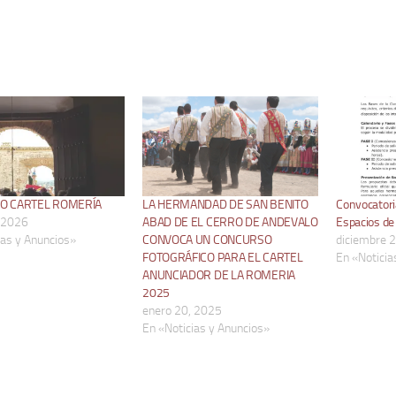
O CARTEL ROMERÍA
LA HERMANDAD DE SAN BENITO
Convocatoria
 2026
ABAD DE EL CERRO DE ANDEVALO
Espacios d
ias y Anuncios»
CONVOCA UN CONCURSO
diciembre 
FOTOGRÁFICO PARA EL CARTEL
En «Noticia
ANUNCIADOR DE LA ROMERIA
2025
enero 20, 2025
En «Noticias y Anuncios»