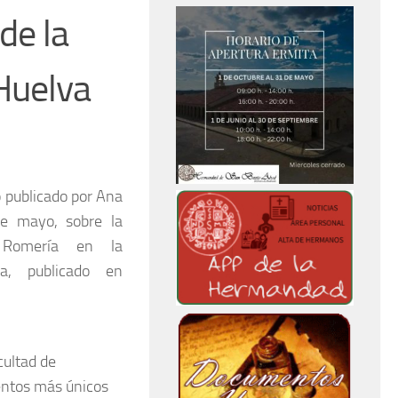
de la
Huelva
 publicado por Ana
e mayo, sobre la
 Romería en la
a, publicado en
cultad de
entos más únicos