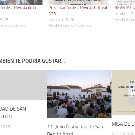
ón de la Revista de la
Presentación de la Revista Cultural
REVISTA C
N33
octubre 17
 2025
marzo 3, 2026
En «Noticia
ias y Anuncios»
En «Noticias y Anuncios»
BIÉN TE PODRÍA GUSTAR...
IDAD DE SAN
 2015
MISA DE D
11-Julio festividad de San
, 2015
Benito Abad
NOVIEMBRE 