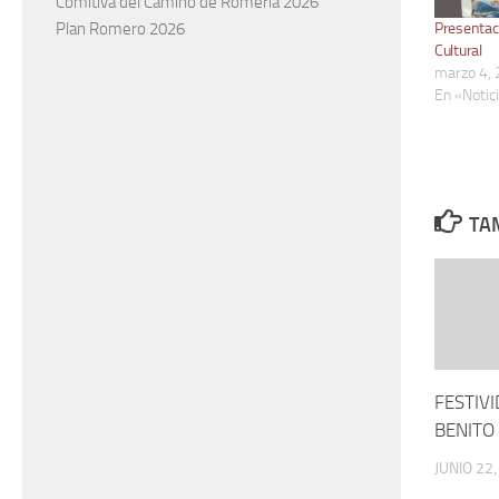
Comitiva del Camino de Romería 2026
Plan Romero 2026
Presentaci
Cultural
marzo 4,
En «Notic
TAM
FESTIV
BENITO
JUNIO 22