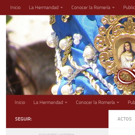
Inicio
La Hermandad
Conocer la Romería
Publi
Saltar al contenido
Inicio
La Hermandad
Conocer la Romería
Pub
SEGUIR:
ACTOS