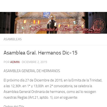
Hermandad de San Benito Abad
Saltar al contenido
ASAMBLEAS
Asamblea Gral. Hermanos Dic-15
POR
ADMIN
·
DICIEMBRE 2, 2015
ASAMBLEA GENERAL DE HERMANOS
El próximo día 27 de Diciembre de 2015, en la Ermita de la Trinidad,
a las 12,30h. en 1ª y 13,00h. en 2ª convocatoria, se celebra la
Asamblea General Ordinaria de hermanos, como así lo recogen
nuestras Reglas (Art.21, aptdo. 1), con el siguiente:
Orden del Día: