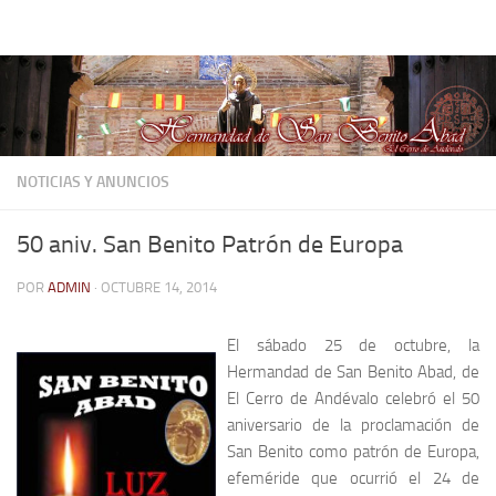
Hermandad de San Benito Abad
Saltar al contenido
NOTICIAS Y ANUNCIOS
50 aniv. San Benito Patrón de Europa
POR
ADMIN
·
OCTUBRE 14, 2014
El sábado 25 de octubre, la
Hermandad de San Benito Abad, de
El Cerro de Andévalo celebró el 50
aniversario de la proclamación de
San Benito como patrón de Europa,
efeméride que ocurrió el 24 de