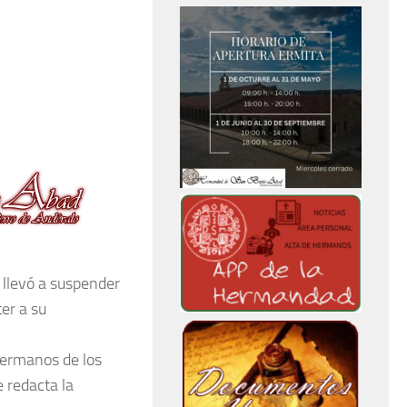
 llevó a suspender
er a su
hermanos de los
 redacta la