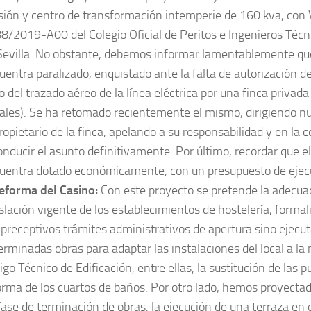
sión y centro de transformación intemperie de 160 kva, con 
8/2019-A00 del Colegio Oficial de Peritos e Ingenieros Técni
Sevilla. No obstante, debemos informar lamentablemente qu
uentra paralizado, enquistado ante la falta de autorización d
o del trazado aéreo de la línea eléctrica por una finca priva
eales). Se ha retomado recientemente el mismo, dirigiendo 
propietario de la finca, apelando a su responsabilidad y en la 
onducir el asunto definitivamente. Por último, recordar que e
uentra dotado económicamente, con un presupuesto de ejec
eforma del Casino:
Con este proyecto se pretende la adecuac
islación vigente de los establecimientos de hostelería, forma
 preceptivos trámites administrativos de apertura sino ejec
erminadas obras para adaptar las instalaciones del local a la
igo Técnico de Edificación, entre ellas, la sustitución de las 
orma de los cuartos de baños. Por otro lado, hemos proyecta
fase de terminación de obras, la ejecución de una terraza en e