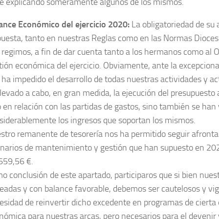
e explicando someramente algunos de los mismos.
ance Económico del ejercicio 2020:
La obligatoriedad de su 
puesta, tanto en nuestras Reglas como en las Normas Dioces
 regimos, a fin de dar cuenta tanto a los hermanos como al O
tión económica del ejercicio. Obviamente, ante la excepciona
 ha impedido el desarrollo de todas nuestras actividades y a
llevado a cabo, en gran medida, la ejecución del presupuesto
o en relación con las partidas de gastos, sino también se han
siderablemente los ingresos que soportan los mismos.
stro remanente de tesorería nos ha permitido seguir afronta
inarios de mantenimiento y gestión que han supuesto en 202
659,56 €.
o conclusión de este apartado, participaros que si bien nues
eadas y con balance favorable, debemos ser cautelosos y vigi
esidad de reinvertir dicho excedente en programas de cierta
nómica para nuestras arcas, pero necesarios para el devenir y