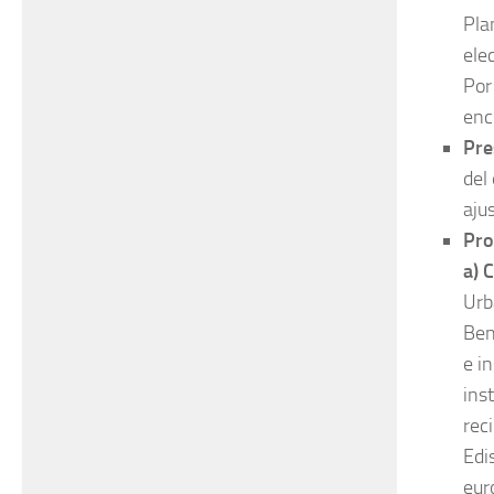
Pla
ele
Por
enc
Pre
del
aju
Pro
a) 
Urb
Ben
e i
ins
rec
Edi
eur