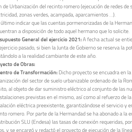
n de Urbanización del recinto romero (ejecución de redes de
ctricidad, zonas verdes, acampada, aparcamientos …).
 último indicar que las cuentas pormenorizadas de la Herma
uentran a disposición de todo aquel hermano que lo solicite.
supuesto General del ejercicio 2021:
A fecha actual se enti
 ejercicio pasado, si bien la Junta de Gobierno se reserva la po
stándolo a la realidad cambiante de este año.
yecto de Obras:
Centro de Transformación:
Dicho proyecto se encuadra en la 
anización del sector de suelo urbanizable ordenado de la Ro
ito, al objeto de dar suministro eléctrico al conjunto de las n
nstalaciones previstas en el mismo, así como al refuerzo de la
talación eléctrica preexistente, garantizándose el servicio y e
into romero. Por parte de la Hermandad se ha abonado a la 
stribución SLU (Endesa) las tasas de conexión requeridas, po
os, y se encargó y redactó el proyecto de ejecución de la lín