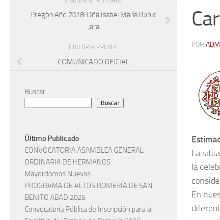
SIGUIENTE HISTORIA
Car
Pregón Año 2018: Dña Isabel María Rubio
Jara
POR
ADM
HISTORIA PREVIA
COMUNICADO OFICIAL
Buscar
Buscar
Estima
Último Publicado
CONVOCATORIA ASAMBLEA GENERAL
La situ
ORDINARIA DE HERMANOS
la cele
Mayordomos Nuevos
conside
PROGRAMA DE ACTOS ROMERÍA DE SAN
En nues
BENITO ABAD 2026
diferen
Convocatoria Pública de Inscripción para la