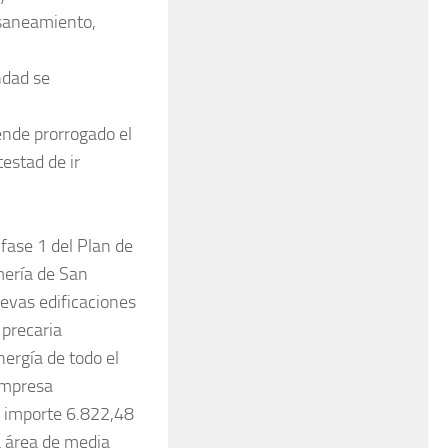
 saneamiento,
ndad se
ende prorrogado el
testad de ir
fase 1 del Plan de
mería de San
uevas edificaciones
 precaria
nergía de todo el
empresa
r importe 6.822,48
ea área de media