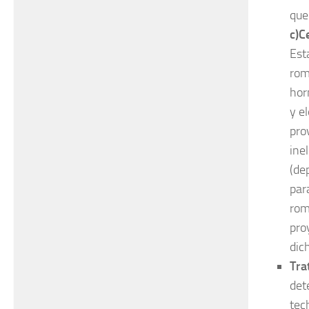
que
c)C
Est
rom
hor
y e
pro
ine
(de
par
rom
pro
dic
Tra
det
tec