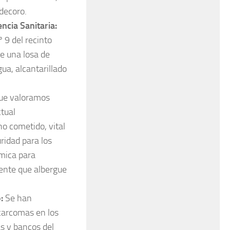
decoro.
ncia Sanitaria:
 9 del recinto
e una losa de
ua, alcantarillado
 que valoramos
ctual
ho cometido, vital
ridad para los
ómica para
nente que albergue
:
Se han
carcomas en los
as y bancos del