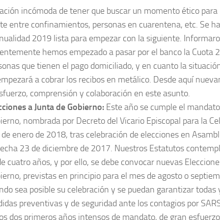
uación incómoda de tener que buscar un momento ético para i
te entre confinamientos, personas en cuarentena, etc. Se ha
anualidad 2019 lista para empezar con la siguiente. Informar
ientemente hemos empezado a pasar por el banco la Cuota 2
sonas que tienen el pago domiciliado, y en cuanto la situaci
empezará a cobrar los recibos en metálico. Desde aquí nuev
esfuerzo, comprensión y colaboración en este asunto.
cciones a Junta de Gobierno:
Este año se cumple el mandato 
ierno, nombrada por Decreto del Vicario Episcopal para la Cel
3 de enero de 2018, tras celebración de elecciones en Asambl
fecha 23 de diciembre de 2017. Nuestros Estatutos contempl
de cuatro años, y por ello, se debe convocar nuevas Eleccione
ierno, previstas en principio para el mes de agosto o septie
ndo sea posible su celebración y se puedan garantizar todas 
idas preventivas y de seguridad ante los contagios por SA
los dos primeros años intensos de mandato, de gran esfuerzo