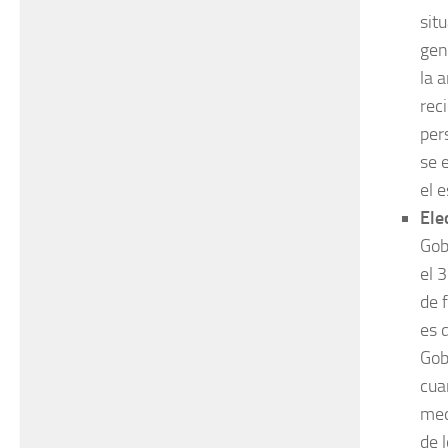
sit
gen
la 
rec
per
se 
el 
Ele
Gob
el 
de 
es 
Gob
cua
med
de 