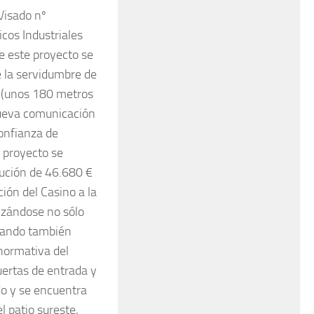
Visado nº
cos Industriales
e este proyecto se
e la servidumbre de
da (unos 180 metros
nueva comunicación
confianza de
l proyecto se
ución de 46.680 €
ión del Casino a la
lizándose no sólo
utando también
 normativa del
puertas de entrada y
do y se encuentra
l patio sureste,