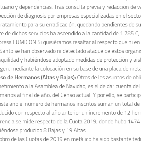
tuario y dependencias. Tras consulta previa y redacción de v
pección de diagnosis por empresas especializadas en el secto
tratamiento para su erradicación, quedando pendientes de su 
te de dichos servicios ha ascendido a la cantidad de 1.785 €, 
resa FUMICON Si quisiéramos resaltar al respecto que ni en 
 Santo se han observado ni detectado ataque de estos organ
nquilidad y habiéndose adoptado medidas de protección y ais
gen, mediante la colocación en su base de una placa de meta
so de Hermanos (Altas y Bajas):
Otros de los asuntos de obl
etimiento a la Asamblea de Navidad, es el de dar cuenta de
manos al final de año, del Censo actual. Y por ello, se partici
este año el número de hermanos inscritos suman un total d
ducido con respecto al año anterior un incremento de 12 he
erencia se mide respecto de la Cuota 2019, donde hubo 147
iéndose producido 8 Bajas y 19 Altas.
cobro de las Cuotas de 2019 en metálico ha sido bastante tedi