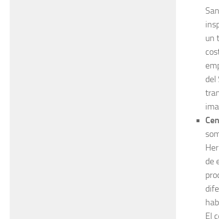
San
ins
un 
cos
emp
del
tra
ima
Cen
som
Her
de 
pro
dif
hab
El 