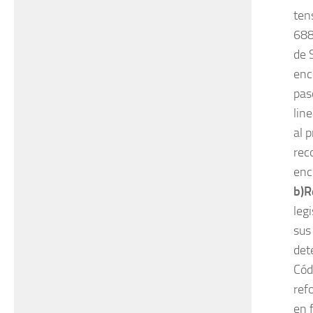
ten
688
de 
enc
pas
lin
al 
rec
enc
b)R
leg
sus
det
Cód
ref
en 