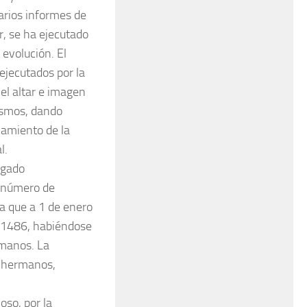
arios informes de
r, se ha ejecutado
evolución. El
ejecutados por la
el altar e imagen
ismos, dando
lamiento de la
l.
igado
l número de
pa que a 1 de enero
e 1486, habiéndose
rmanos. La
4 hermanos,
oso, por la