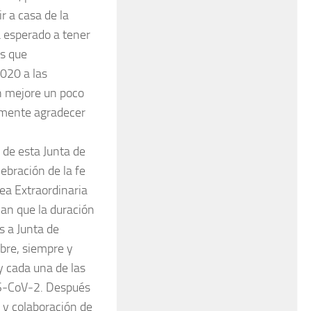
r a casa de la
 esperado a tener
os que
020 a las
ón mejore un poco
amente agradecer
de esta Junta de
ebración de la fe
ea Extraordinaria
an que la duración
s a Junta de
mbre, siempre y
y cada una de las
RS‐CoV‐2. Después
 y colaboración de