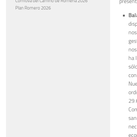
present
Comitiva del Camino de Romería 2026
Plan Romero 2026
Bal
dis
nos
ges
nos
ha 
sól
con
Nue
ord
29.
Com
san
nec
eco