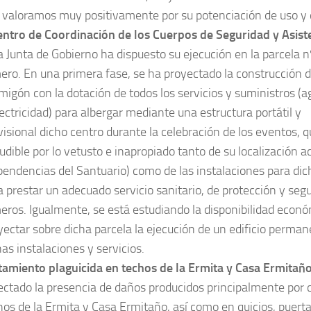
 valoramos muy positivamente por su potenciación de uso y 
entro de Coordinación de los Cuerpos de Seguridad y Asiste
a Junta de Gobierno ha dispuesto su ejecución en la parcela nº
ero. En una primera fase, se ha proyectado la construcción d
migón con la dotación de todos los servicios y suministros (ag
lectricidad) para albergar mediante una estructura portátil y
visional dicho centro durante la celebración de los eventos,
ludible por lo vetusto e inapropiado tanto de su localización a
pendencias del Santuario) como de las instalaciones para dic
a prestar un adecuado servicio sanitario, de protección y segu
eros. Igualmente, se está estudiando la disponibilidad econ
yectar sobre dicha parcela la ejecución de un edificio perma
has instalaciones y servicios.
tamiento plaguicida en techos de la Ermita y Casa Ermitaño
ectado la presencia de daños producidos principalmente por 
hos de la Ermita y Casa Ermitaño, así como en quicios, puert