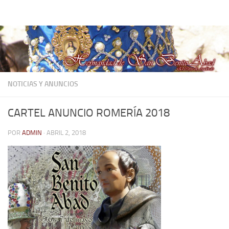
Hermandad de San Benito Abad
Saltar al contenido
NOTICIAS Y ANUNCIOS
CARTEL ANUNCIO ROMERÍA 2018
POR
ADMIN
·
ABRIL 2, 2018