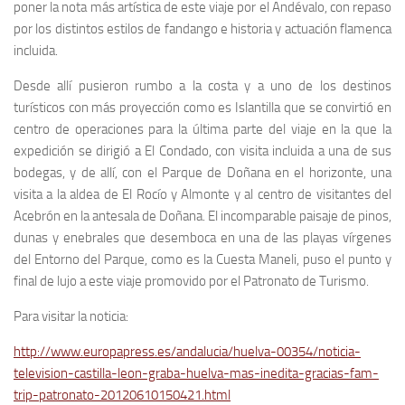
poner la nota más artística de este viaje por el Andévalo, con repaso
por los distintos estilos de fandango e historia y actuación flamenca
incluida.
Desde allí pusieron rumbo a la costa y a uno de los destinos
turísticos con más proyección como es Islantilla que se convirtió en
centro de operaciones para la última parte del viaje en la que la
expedición se dirigió a El Condado, con visita incluida a una de sus
bodegas, y de allí, con el Parque de Doñana en el horizonte, una
visita a la aldea de El Rocío y Almonte y al centro de visitantes del
Acebrón en la antesala de Doñana. El incomparable paisaje de pinos,
dunas y enebrales que desemboca en una de las playas vírgenes
del Entorno del Parque, como es la Cuesta Maneli, puso el punto y
final de lujo a este viaje promovido por el Patronato de Turismo.
Para visitar la noticia:
http://www.europapress.es/andalucia/huelva-00354/noticia-
television-castilla-leon-graba-huelva-mas-inedita-gracias-fam-
trip-patronato-20120610150421.html