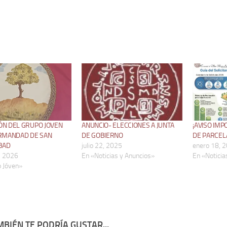
ÓN DEL GRUPO JOVEN
ANUNCIO- ELECCIONES A JUNTA
¡AVISO IMP
ERMANDAD DE SAN
DE GOBIERNO
DE PARCEL
BAD
julio 22, 2025
enero 18, 
, 2026
En «Noticias y Anuncios»
En «Noticia
 Jóven»
BIÉN TE PODRÍA GUSTAR...