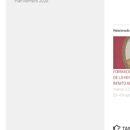
Plan Romero 2026
Relacionado
FORMACI
DE LA H
BENITO A
marzo 22
En «Grupo
TAM