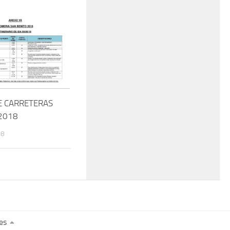
E CARRETERAS
2018
18
es