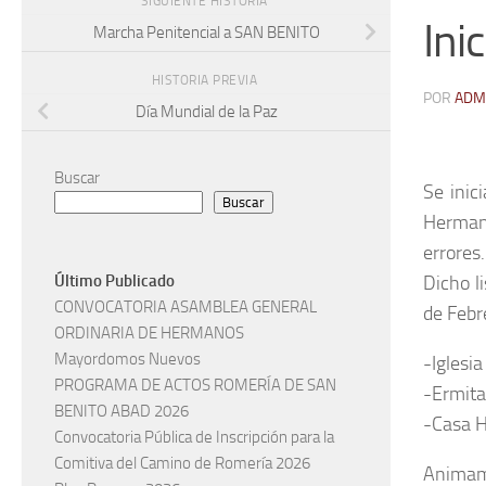
SIGUIENTE HISTORIA
Ini
Marcha Penitencial a SAN BENITO
HISTORIA PREVIA
POR
ADM
Día Mundial de la Paz
Buscar
Se inic
Buscar
Hermano
errores
Dicho l
Último Publicado
CONVOCATORIA ASAMBLEA GENERAL
de Febr
ORDINARIA DE HERMANOS
Mayordomos Nuevos
-Iglesia
PROGRAMA DE ACTOS ROMERÍA DE SAN
-Ermita
BENITO ABAD 2026
-Casa 
Convocatoria Pública de Inscripción para la
Comitiva del Camino de Romería 2026
Animamo