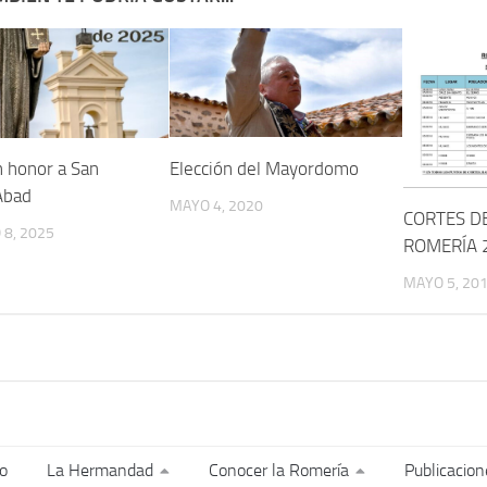
n honor a San
Elección del Mayordomo
Abad
MAYO 4, 2020
CORTES D
8, 2025
ROMERÍA 
MAYO 5, 20
io
La Hermandad
Conocer la Romería
Publicacion