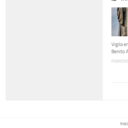
Vigila e
Benito 
FEBRERO 
Inic