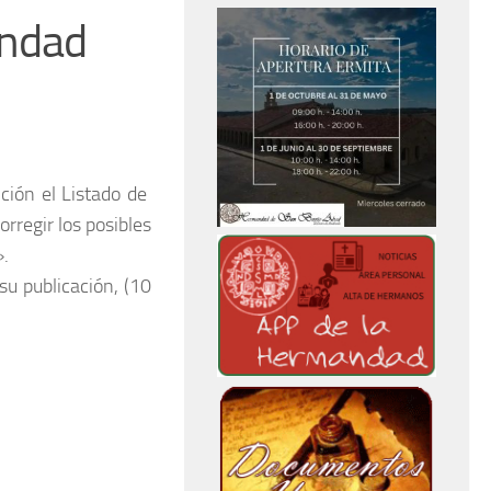
andad
ción el Listado de
regir los posibles
».
u publicación, (10