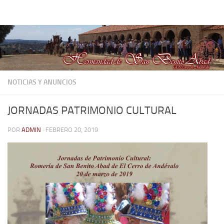
Hermandad de San Benito Abad
Saltar al contenido
NOTICIAS Y ANUNCIOS
JORNADAS PATRIMONIO CULTURAL
POR
ADMIN
·
FEBRERO 20, 2019