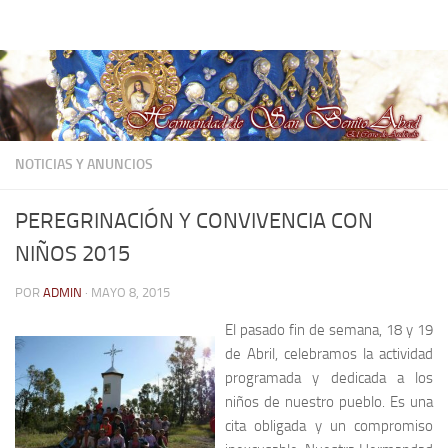
Hermandad de San Benito Abad
Saltar al contenido
NOTICIAS Y ANUNCIOS
PEREGRINACIÓN Y CONVIVENCIA CON
NIÑOS 2015
POR
ADMIN
·
MAYO 8, 2015
El pasado fin de semana, 18 y 19
de Abril, celebramos la actividad
programada y dedicada a los
niños de nuestro pueblo. Es una
cita obligada y un compromiso