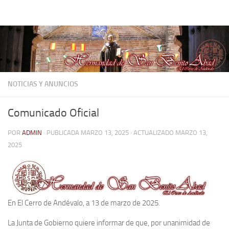
Hermandad de San Benito Abad
Saltar al contenido
NOTICIAS Y ANUNCIOS
Comunicado Oficial
POR
ADMIN
· PUBLICADA
MARZO 13, 2025
· ACTUALIZADO
MARZO 13,
2025
En El Cerro de Andévalo, a 13 de marzo de 2025.
La Junta de Gobierno quiere informar de que, por unanimidad de