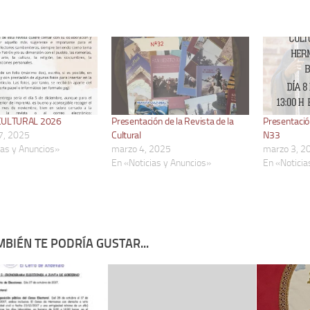
CULTURAL 2026
Presentación de la Revista de la
Presentación
7, 2025
Cultural
N33
ias y Anuncios»
marzo 4, 2025
marzo 3, 2
En «Noticias y Anuncios»
En «Noticia
BIÉN TE PODRÍA GUSTAR...