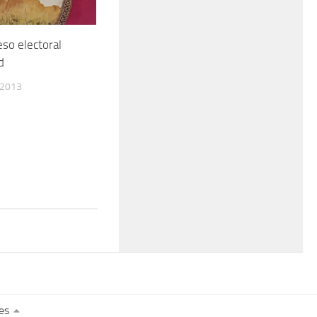
eso electoral
d
 2013
es