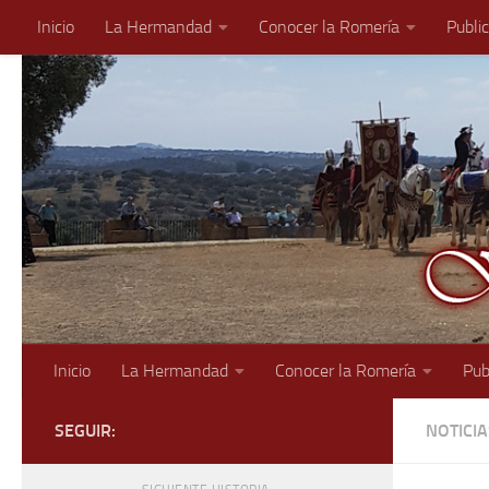
Inicio
La Hermandad
Conocer la Romería
Publi
Saltar al contenido
Inicio
La Hermandad
Conocer la Romería
Pub
SEGUIR:
NOTICI