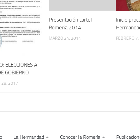
Presentación cartel
Inicio proc
Romería 2014
Hermanda
MARZO 24, 2014
FEBRERO 7,
O: ELECCIONES A
DE GOBIERNO
28, 2017
io
La Hermandad
Conocer la Romería
Publicacion