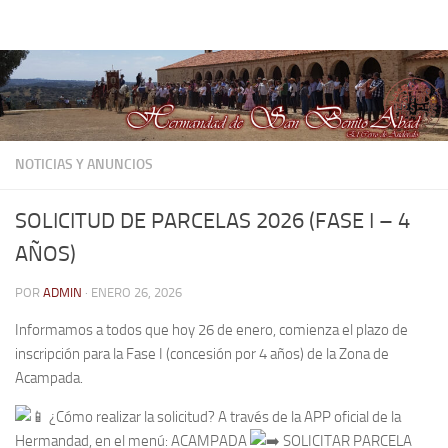
Hermandad de San Benito Abad
Saltar al contenido
NOTICIAS Y ANUNCIOS
SOLICITUD DE PARCELAS 2026 (FASE I – 4
AÑOS)
POR
ADMIN
·
ENERO 26, 2026
Informamos a todos que hoy 26 de enero, comienza el plazo de
inscripción para la Fase I (concesión por 4 años) de la Zona de
Acampada.
¿Cómo realizar la solicitud? A través de la APP oficial de la
Hermandad, en el menú: ACAMPADA
SOLICITAR PARCELA