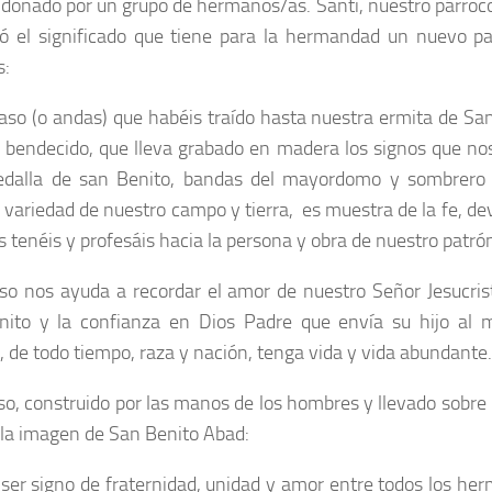
 donado por un grupo de hermanos/as. Santi, nuestro párroco
 el significado que tiene para la hermandad un nuevo pas
s:
aso (o andas) que habéis traído hasta nuestra ermita de Sa
 bendecido, que lleva grabado en madera los signos que nos
edalla de san Benito, bandas del mayordomo y sombrero 
 variedad de nuestro campo y tierra, es muestra de la fe, de
s tenéis y profesáis hacia la persona y obra de nuestro patró
so nos ayuda a recordar el amor de nuestro Señor Jesucri
ito y la confianza en Dios Padre que envía su hijo al 
 de todo tiempo, raza y nación, tenga vida y vida abundante.
so, construido por las manos de los hombres y llevado sobre
 la imagen de San Benito Abad:
ser signo de fraternidad, unidad y amor entre todos los h