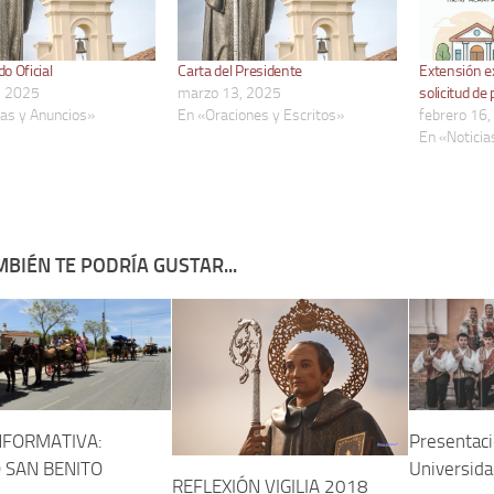
o Oficial
Carta del Presidente
Extensión ex
, 2025
marzo 13, 2025
solicitud de 
ias y Anuncios»
En «Oraciones y Escritos»
febrero 16
En «Noticia
BIÉN TE PODRÍA GUSTAR...
NFORMATIVA:
Presentaci
 SAN BENITO
Universida
REFLEXIÓN VIGILIA 2018