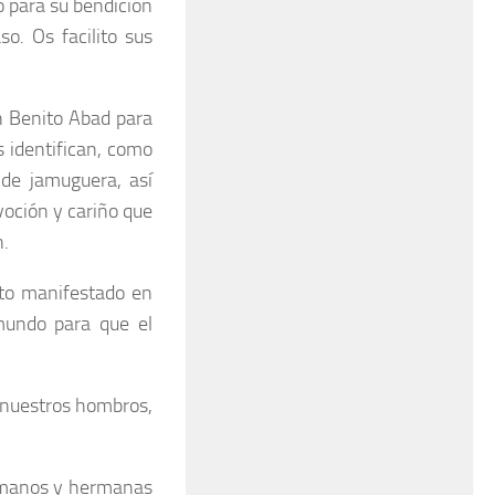
 para su bendición
o. Os facilito sus
n Benito Abad para
 identifican, como
de jamuguera, así
voción y cariño que
n.
sto manifestado en
mundo para que el
 nuestros hombros,
ermanos y hermanas