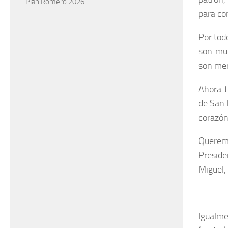
Plan Romero 2026
para co
Por tod
son muc
son mer
Ahora t
de San 
corazón
Querem
Preside
Miguel,
Igualme