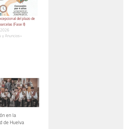
cepcional del plazo de
parcelas (Fase II)
, 2026
s y Anuncios»
ón en la
d de Huelva