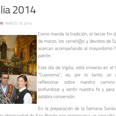
ilia 2014
IN
·
MARZO 19, 2014
Como manda la tradición, el tercer fin
de marzo, los cerreñ@s y devotos de S
acercan acompañando al mayordomo ha
patrón.
Este día de Vigilia, está inmerso en el 
“Cuaresma”, es, por lo tanto, un d
reflexionar sobre nuestro camino
profundizar y sentir nuestra fe y para
palabra conversión.
En la preparación de la Semana Santa 
 la Hermandad de San Benito nos proporciona un pequeño 