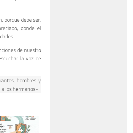
n, porque debe ser,
preciado, donde el
idades.
acciones de nuestro
escuchar la voz de
cuantos, hombres y
y a los hermanos»