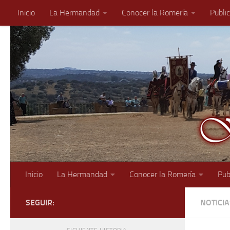
Inicio
La Hermandad
Conocer la Romería
Publi
Saltar al contenido
Inicio
La Hermandad
Conocer la Romería
Pub
SEGUIR:
NOTICI