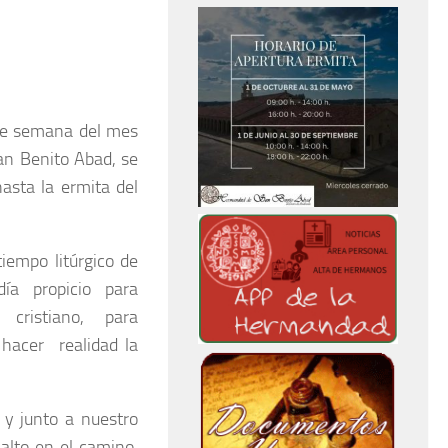
 de semana del mes
an Benito Abad, se
sta la ermita del
tiempo litúrgico de
ía propicio para
 cristiano, para
 hacer realidad la
y junto a nuestro
alto en el camino,