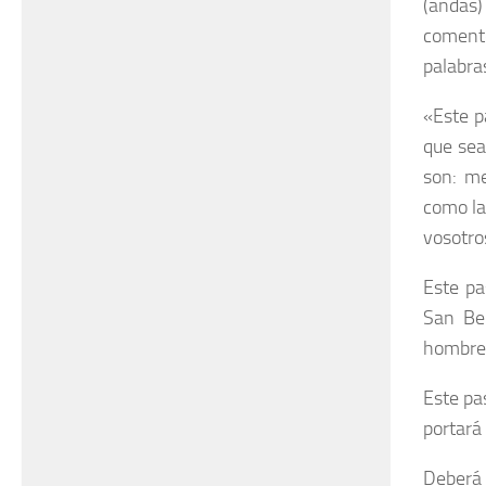
(andas)
comentó
palabra
«Este p
que sea
son: m
como la
vosotro
Este pa
San Ben
hombre,
Este pa
portará
Deberá 