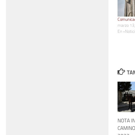
Comunicad
marzo 13
En «Notic
TAM
NOTA I
CAMINO