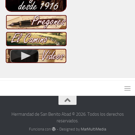
Hermandad de San Benito Abad © 2026. Todos los derechos
reservados.
Funciona con
- Designed by
MarMultiMedia