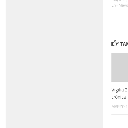
En «Mayo
TAM
Vigilia
crónica
MARZO 1