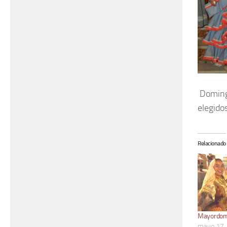
Domingo
elegido
Relacionado
Mayordom
mayo 17,