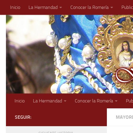
Inicio
La Hermandad
Conocer la Romería
Publi
Saltar al contenido
Inicio
La Hermandad
Conocer la Romería
Pub
SEGUIR:
MAYORD