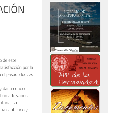
ACIÓN
o de este
atisfacción por la
a el pasado Jueves
y dar a conocer
abarcado varios
taria, su
 ha cautivado y