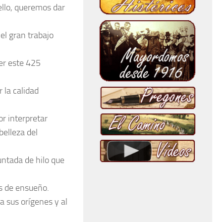
ello, queremos dar
el gran trabajo
er este 425
 la calidad
or interpretar
belleza del
untada de hilo que
s de ensueño.
a sus orígenes y al