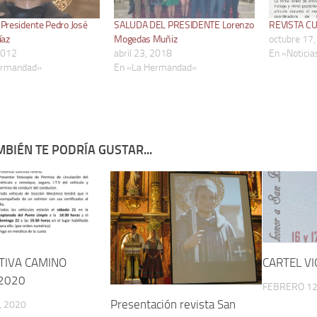
 Presidente Pedro José
SALUDA DEL PRESIDENTE Lorenzo
REVISTA C
íaz
Mogedas Muñiz
octubre 17
 2012
abril 23, 2018
En «Noticia
ermandad»
En «La Hermandad»
BIÉN TE PODRÍA GUSTAR...
IVA CAMINO
CARTEL VI
 2020
FEBRERO 12
Presentación revista San
, 2020