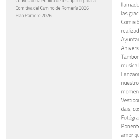
Convocatoria Pública de Inscripción para la
llamado
Comitiva del Camino de Romería 2026
las grac
Plan Romero 2026
Comisió
realiza
Ayuntam
Anivers
Tambori
musical
Lanzaore
nuestro
moment
Vestido
dais, co
Fotógra
Ponente
amor qu