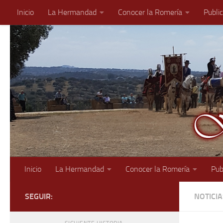
Inicio
La Hermandad
Conocer la Romería
Publi
Saltar al contenido
Inicio
La Hermandad
Conocer la Romería
Pub
SEGUIR:
NOTICI