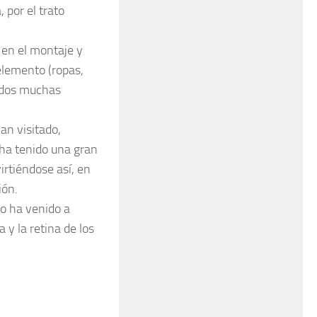
 por el trato
 en el montaje y
elemento (ropas,
todos muchas
an visitado,
 ha tenido una gran
rtiéndose así, en
ión.
ro ha venido a
y la retina de los