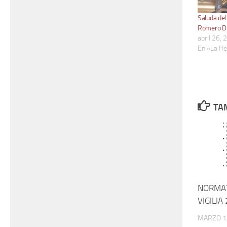
Saluda del
Romero D
abril 26,
En «La H
TAM
NORMAT
VIGILIA
MARZO 1