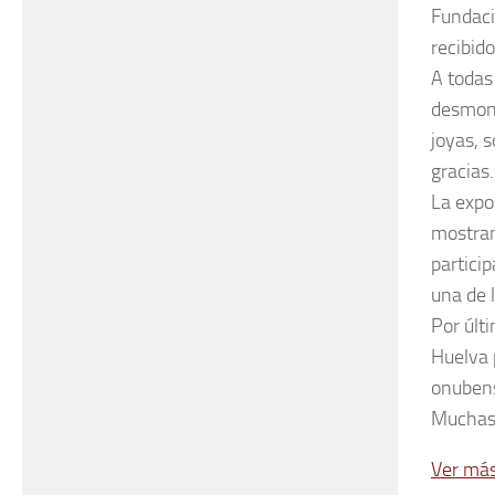
Fundació
recibido
A todas
desmont
joyas, 
gracias.
La expo
mostran
partici
una de 
Por últ
Huelva 
onuben
Muchas 
Ver má