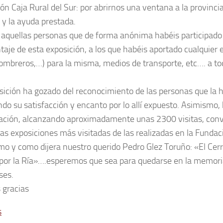
n Caja Rural del Sur: por abrirnos una ventana a la provincia,
 y la ayuda prestada.
 aquellas personas que de forma anónima habéis participado
aje de esta exposición, a los que habéis aportado cualquier 
sombreros,…) para la misma, medios de transporte, etc…. a 
sición ha gozado del reconocimiento de las personas que la h
do su satisfacción y encanto por lo allí expuesto. Asimismo,
pación, alcanzando aproximadamente unas 2300 visitas, convi
las exposiciones más visitadas de las realizadas en la Fundac
imo y como dijera nuestro querido Pedro Glez Toruño: «El Cer
por la Ría»….esperemos que sea para quedarse en la memoria 
ses.
gracias
s