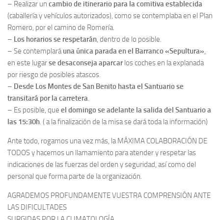
– Realizar un
cambio de itinerario para la comitiva establecida
(caballería y vehículos autorizados), como se contemplaba en el Plan
Romero, por el camino de Romería.
–
Los horarios se respetarán
, dentro de lo posible.
– Se contemplará
una única parada en el Barranco «Sepultura»
,
en este lugar
se desaconseja aparcar
los coches en la explanada
por riesgo de posibles atascos.
–
Desde Los Montes de San Benito hasta el Santuario se
transitará por la carretera
.
– Es posible, que
el domingo se adelante la salida del Santuario a
las 15:30h
. ( a la finalización de la misa se dará toda la información)
Ante todo, rogamos una vez más, la MÁXIMA COLABORACIÓN DE
TODOS y hacemos un llamamiento para atender y respetar las
indicaciones de las fuerzas del orden y seguridad, así como del
personal que forma parte de la organización.
AGRADEMOS PROFUNDAMENTE VUESTRA COMPRENSIÓN ANTE
LAS DIFICULTADES
SURGIDAS POR LA CLIMATOLOGÍA.