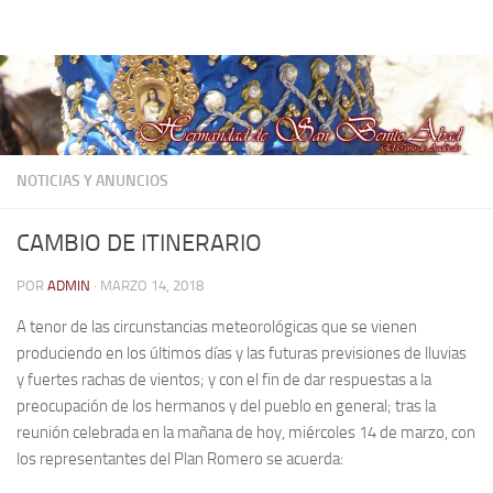
Hermandad de San Benito Abad
Saltar al contenido
NOTICIAS Y ANUNCIOS
CAMBIO DE ITINERARIO
POR
ADMIN
·
MARZO 14, 2018
A tenor de las circunstancias meteorológicas que se vienen
produciendo en los últimos días y las futuras previsiones de lluvias
y fuertes rachas de vientos; y con el fin de dar respuestas a la
preocupación de los hermanos y del pueblo en general; tras la
reunión celebrada en la mañana de hoy, miércoles 14 de marzo, con
los representantes del Plan Romero se acuerda: